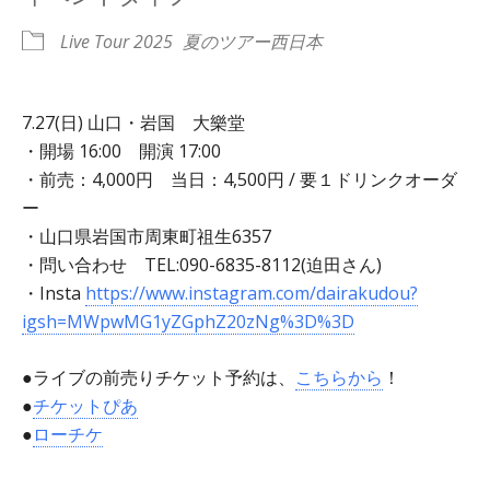
Live Tour 2025
夏のツアー西日本
7.27(日) 山口・岩国 大樂堂
・開場 16:00 開演 17:00
・前売：4,000円 当日：4,500円 / 要１ドリンクオーダ
ー
・山口県岩国市周東町祖生6357
・問い合わせ TEL:090-6835-8112(迫田さん)
・Insta
https://www.instagram.com/dairakudou?
igsh=MWpwMG1yZGphZ20zNg%3D%3D
●ライブの前売りチケット予約は、
こちらから
！
●
チケットぴあ
●
ローチケ