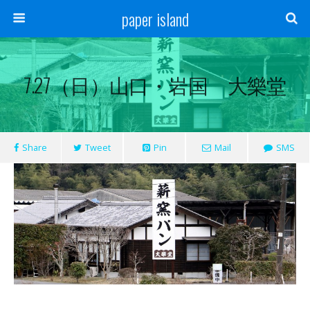
paper island
7.27（日）山口・岩国 大樂堂
Share
Tweet
Pin
Mail
SMS