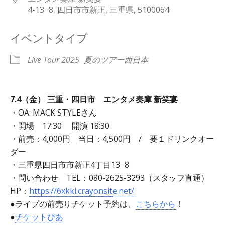
4-13−8, 四日市市新正, 三重県, 5100064
イベントタイプ
Live Tour 2025
夏のツアー西日本
7.4（金） 三重・四日市 エンタメ奏庫 新笑宴
・OA: MACK STYLEさん
・開場 17:30 開演 18:30
・前売：4,000円 当日：4,500円 / 要１ドリンクオー
ダー
・三重県四日市市新正4丁目13−8
・問い合わせ TEL：080-2625-3293（スタッフ直通）
HP：
https://6xkki.crayonsite.net/
●ライブの前売りチケット予約は、
こちらから
！
●
チケットぴあ