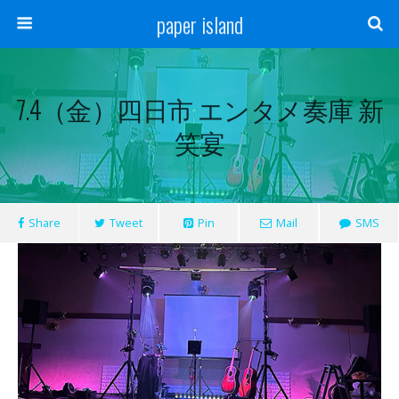
paper island
7.4（金）四日市 エンタメ奏庫 新
笑宴
Share
Tweet
Pin
Mail
SMS