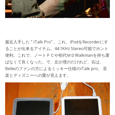
最近入手した ” iTalk Pro” 。これ、iPodをRecorderにす
ることが出来るアイテム。44.1KHz Stereo可能でホント
便利。これで、ノートＰＣや初代ＭＤWalkmanを持ち運
ばなくて良くなった。で、左が僕のだけれど、右は、
Belleのファンの方によるミッキー仕様のiTalk pro。 音
楽とディズニーへの愛が見えます。