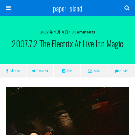
paper island
2007 年 1 月 4 日 • 3 Comments
2007.7.2 The Electrix At Live Inn Magic
Share
Tweet
Pin
Mail
SMS