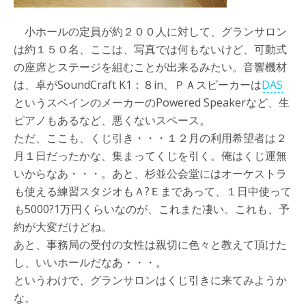
小ホールの定員が約２００人に対して、グランサロン
は約１５０名、ここは、写真では何もないけど、可動式
の座席とステージを組むことが出来るみたい。音響機材
は、卓がSoundCraft K1：８in、ＰＡスピーカーは
DAS
というスペインのメーカーのPowered Speakerなど、生
ピアノもあるなど、悪くないスペース。
ただ、ここも、くじ引き・・・１２月の利用希望者は２
月１日だったかな、集まってくじを引く。俺はくじ運無
いからなあ・・・。あと、杉並公会堂にはオーケストラ
も使える練習スタジオもＡ?Ｅまであって、１日中使って
も5000?1万円くらいなのが、これまた凄い。これも、予
約が大変だけどね。
あと、事務局の受付の女性は親切に色々と教えて頂けた
し、いいホールだなあ・・・。
というわけで、グランサロンはくじ引きに来てみようか
な。