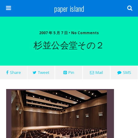
paper island
2007 年 5 月 7 日 • No Comments
杉並公会堂その２
Share
Tweet
Pin
Mail
SMS