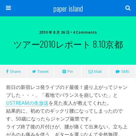
paper island
2010 年 8 月 26 日 • 4 Comments
ツアー2010レポート 8.10京都
Share
Tweet
Pin
Mail
SMS
前日の新宿レコ発ライブのド最後！盛り上がってジャン
プした・・・、「着地でバランスを崩していた」と
USTREAMの生放送
を見た友人が教えてくれた。
結果的に、初めてのギックリ腰になってしまったので
す。50歳になったらジャンプ厳禁です。
ライブ終了後の片付けが、腰が痛くて出来ない、立ち上
がるのも痛みを伴う、ギターを運ぶなんて全然無理。