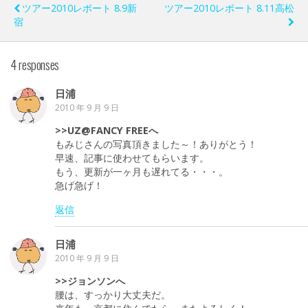
ツアー2010レポート 8.9新
ツアー2010レポート 8.11高松
宿
4 responses
日浦
2010 年 9 月 9 日
>>UZ@FANCY FREEへ
もみじさんの写真頂きました～！ありがとう！
早速、記事に使わせてもらいます。
もう、更新が一ヶ月も遅れてる・・・。
急げ急げ！
返信
日浦
2010 年 9 月 9 日
>>ジョンソンへ
腰は、すっかり大丈夫だ。