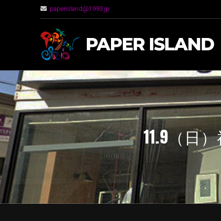
paperisland@1993.jp
PAPER ISLAND
11.9（