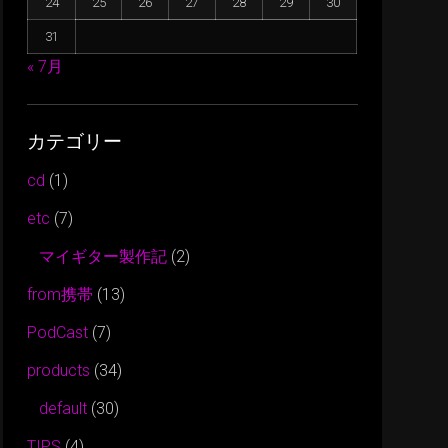
24
25
26
27
28
29
30
ー
31
を
使
« 7月
っ
て
カテゴリー
く
だ
cd
(1)
さ
etc
(7)
い。
マイギター製作記
(2)
from携帯
(13)
PodCast
(7)
products
(34)
default
(30)
TIPS
(4)