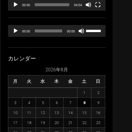
ー
00:00
04:54
音
ボ
00:00
00:00
声
リ
プ
ュ
レ
ー
カレンダー
ー
ム
ヤ
調
2026年8月
ー
節
月
火
水
木
金
土
日
に
は
1
2
上
3
4
5
6
7
8
9
下
矢
10
11
12
13
14
15
16
印
17
18
19
20
21
22
23
キ