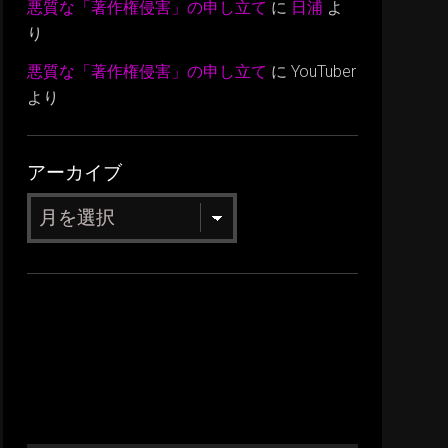
悪質な「著作権侵害」の申し立て
に
日浦
よ
り
悪質な「著作権侵害」の申し立て
に
YouTuber
より
アーカイブ
ア
ー
カ
イ
ブ
動
画
プ
レ
ー
ヤ