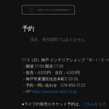
ADD TO CALENDAR
Download ICS
Google Calendar
予約
現在、受付期間ではありません
11.9（日）神戸 インテリアショップ「W・I・S・H
・開場 17:00 開演 17:30
・前売：4,000円 当日：4,500円
・神戸市東灘区住吉本町2-20-26
・予約・問い合わせ 078-856-2123
・HP
https://www.we-wish.co.jp/
●ライブの前売りチケット予約は、
こちらから
！