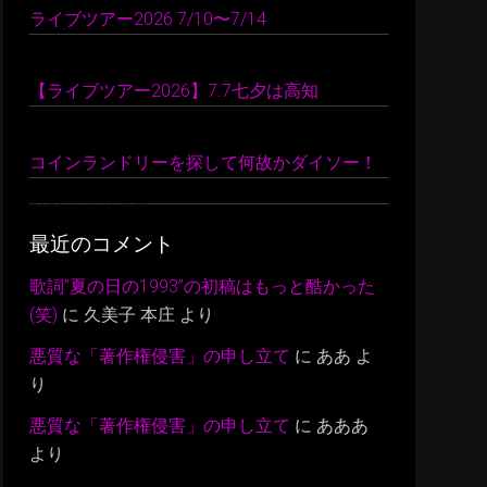
ライブツアー2026 7/10〜7/14
2026 年 7 月 22 日
【ライブツアー2026】7.7七夕は高知
2026 年 7 月 10 日
コインランドリーを探して何故かダイソー！
2026 年 7 月 9 日
最近のコメント
歌詞”夏の日の1993”の初稿はもっと酷かった
(笑)
に
久美子 本庄
より
悪質な「著作権侵害」の申し立て
に
ああ
よ
り
悪質な「著作権侵害」の申し立て
に
あああ
より