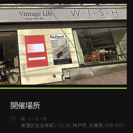
開催場所
W・I・S・H
東灘区住吉本町2-20-26, 神戸市, 兵庫県, 658-0051