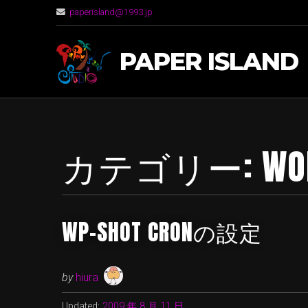
paperisland@1993.jp
PAPER ISLAND
カテゴリー:
WO
WP-SHOT CRONの設定
by
hiura
Updated:
2009 年 8 月 11 日