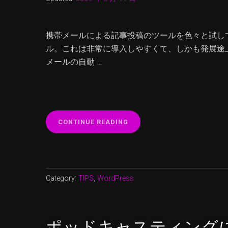
携帯メールによる記事投稿のツールを色々と試して行
ル。これは非常に導入しやすくて、しかも発展途上
メールの自動 …
“WP-
CONTINUE READING
SHOT
CRON
の
設
定”
Category:
TIPS
,
WordPress
ポッドキャスティング