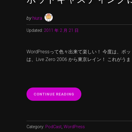
by
hiura
Updated:
2011 年 2 月 21 日
WordPressって色々出来て楽しい！ 今度は
は、Live Zero 2006 から東京レイン！ これ
“ポ
CONTINUE READING
ッ
ド
キ
ャ
ス
Category:
PodCast
,
WordPress
テ