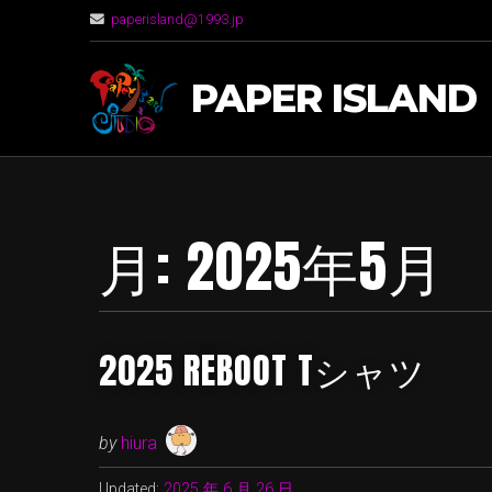
paperisland@1993.jp
PAPER ISLAND
月:
2025年5月
2025 REBOOT Tシャツ
by
hiura
Updated:
2025 年 6 月 26 日