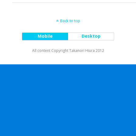
Back to top
Mobile
Desktop
All content Copyright Takanori Hiura 2012