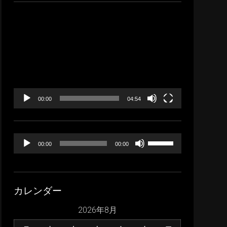
イ
ブ
動
画
プ
レ
ー
ヤ
ー
00:00
04:54
音
ボ
00:00
00:00
声
リ
プ
ュ
レ
ー
カレンダー
ー
ム
ヤ
調
2026年8月
ー
節