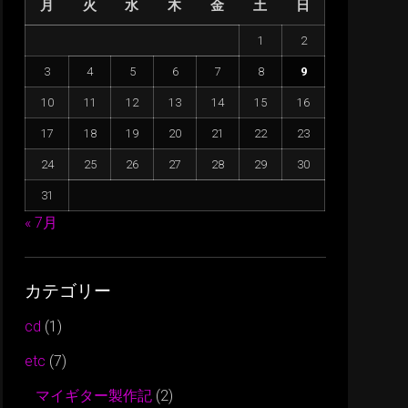
月
火
水
木
金
土
日
に
は
1
2
上
3
4
5
6
7
8
9
下
矢
10
11
12
13
14
15
16
印
17
18
19
20
21
22
23
キ
24
25
26
27
28
29
30
ー
31
を
使
« 7月
っ
て
カテゴリー
く
だ
cd
(1)
さ
etc
(7)
い。
マイギター製作記
(2)