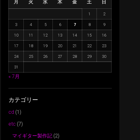
月
火
水
木
金
土
日
に
は
1
2
上
3
4
5
6
7
8
9
下
矢
10
11
12
13
14
15
16
印
17
18
19
20
21
22
23
キ
24
25
26
27
28
29
30
ー
31
を
使
« 7月
っ
て
カテゴリー
く
だ
cd
(1)
さ
etc
(7)
い。
マイギター製作記
(2)