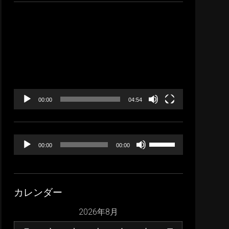
イ
ブ
動
画
プ
レ
ー
ヤ
ー
00:00
04:54
音
ボ
00:00
00:00
声
リ
プ
ュ
レ
ー
カレンダー
ー
ム
ヤ
調
2026年8月
ー
節