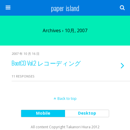
paper island
Archives › 10月, 2007
2007 年 10 月 16 日
BootCD Vol.2 レコーディング
11 RESPONSES
Back to top
Mobile
Desktop
All content Copyright Takanori Hiura 2012