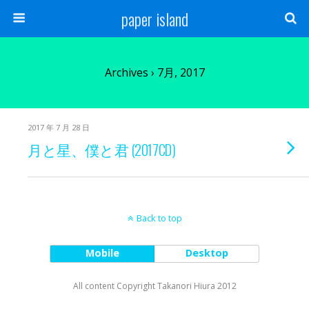
paper island
Archives › 7月, 2017
2017 年 7 月 28 日
月と星、僕と君 (2017CD)
Back to top
Mobile
Desktop
All content Copyright Takanori Hiura 2012