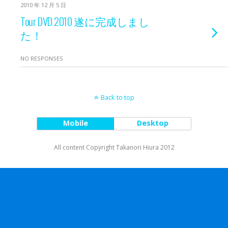
2010 年 12 月 5 日
Tour DVD 2010 遂に完成しまし
た！
NO RESPONSES
Back to top
Mobile
Desktop
All content Copyright Takanori Hiura 2012