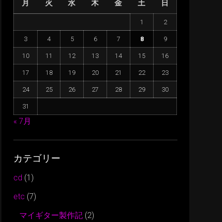
月
火
水
木
金
土
日
に
は
1
2
上
3
4
5
6
7
8
9
下
矢
10
11
12
13
14
15
16
印
17
18
19
20
21
22
23
キ
24
25
26
27
28
29
30
ー
31
を
使
« 7月
っ
て
カテゴリー
く
だ
cd
(1)
さ
etc
(7)
い。
マイギター製作記
(2)