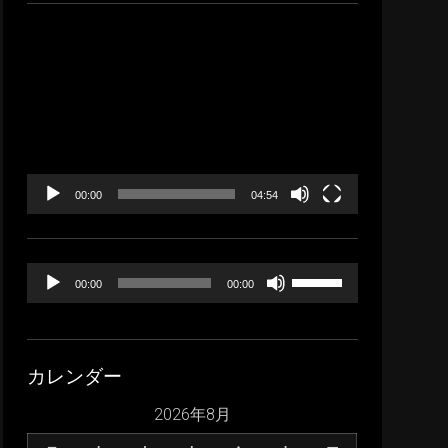
イ
ブ
動
画
プ
レ
ー
ヤ
ー
00:00
04:54
音
ボ
00:00
00:00
声
リ
プ
ュ
レ
ー
カレンダー
ー
ム
ヤ
調
2026年8月
ー
節