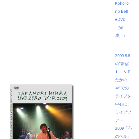
Kokoro
no Bell
■DVD
（完
成！）
2009.8.8
の”新宿
2009DVD Live Zero Tour
ＬＩＶＥ
たかの
や”での
ライブを
中心に、
ライブツ
アー
2009「心
のベル」