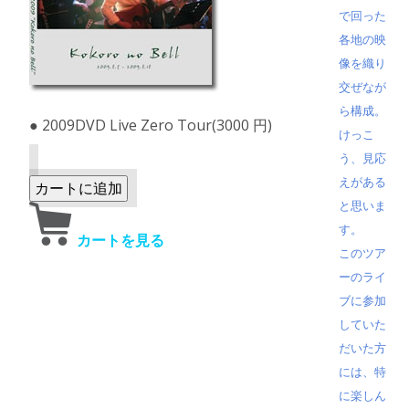
で回った
各地の映
像を織り
交ぜなが
ら構成。
● 2009DVD Live Zero Tour(3000 円)
けっこ
う、見応
えがある
と思いま
す。
カートを見る
このツア
ーのライ
ブに参加
していた
だいた方
には、特
に楽しん