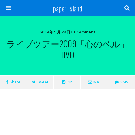
paper island
2009 年 1 月 28 日 • 1 Comment
ライブツアー2009「心のベル」
DVD
Share
Tweet
Pin
Mail
SMS
Live
Zero
Tour
2009