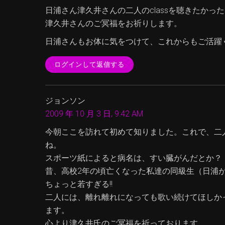
日浦さん津久井さんの二人のclassを聴きたかっ
津久井さんのご冥福をお祈りします。
日浦さんもお体に気をつけて、これからもご活躍
ログインして返信する
ジョンソン
2009 年 10 月 3 日, 9:42 AM
今朝ここを訪れて初めて知りました。これで、二
ね。
スポーツ紙によると病名は、すい臓がんだとか？
昔、高校2年の頃亡くなった私達の同級生（日浦
ちょっと若すぎる!!
二人には、離れ離れになっても歌い続けてほしか
ます。
心より津久井氏のご冥福を祈っております。