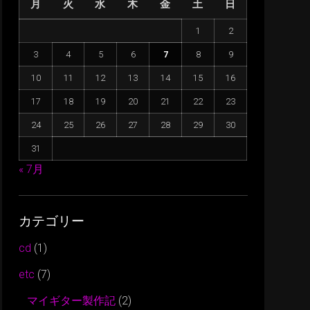
月
火
水
木
金
土
日
に
は
1
2
上
3
4
5
6
7
8
9
下
矢
10
11
12
13
14
15
16
印
17
18
19
20
21
22
23
キ
24
25
26
27
28
29
30
ー
31
を
使
« 7月
っ
て
カテゴリー
く
だ
cd
(1)
さ
etc
(7)
い。
マイギター製作記
(2)