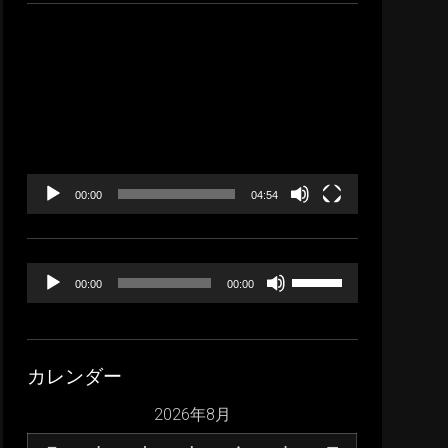
イ
ブ
動
画
プ
レ
ー
ヤ
ー
00:00
04:54
音
ボ
00:00
00:00
声
リ
プ
ュ
レ
ー
カレンダー
ー
ム
ヤ
調
2026年8月
ー
節