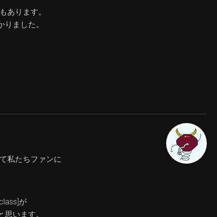
Ｄもあります。
かりました。
。
めて私たちファンに
ss]が
と思います。