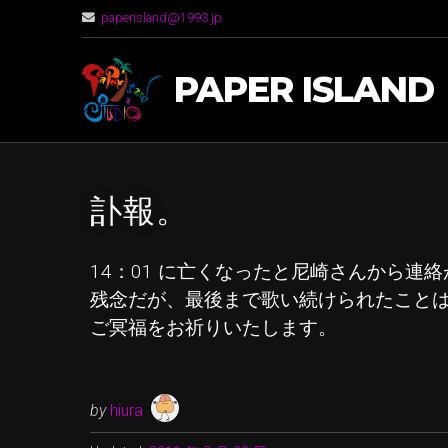
paperisland@1993.jp
PAPER ISLAND
訃報。
14：01 に亡くなったと尼崎さんから連
残念だが、最後まで歌い続けられたこと
ご冥福をお祈りいたします。
by
hiura