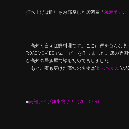
打ち上げは昨年もお邪魔した居酒屋「
穂寿美
」。
高知と言えば鰹料理です。ここは鰹を色んな食
ROADMOVIESでムービーを作りました。店の
が高知の居酒屋で鯨を初めて食しました！
あと、夜も更けた高知の名物は”
松っちゃん
”の
■
高知ライブ無事終了！（2013.7.9）