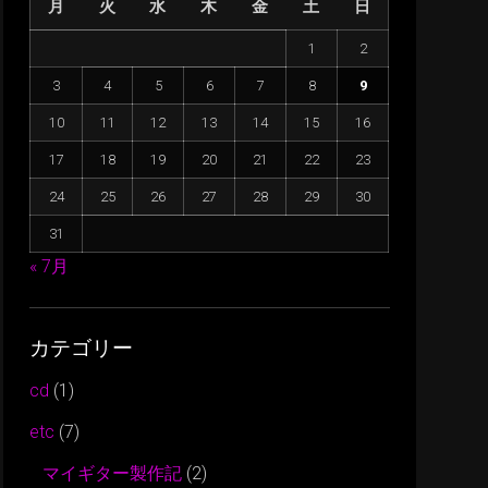
月
火
水
木
金
土
日
に
は
1
2
上
3
4
5
6
7
8
9
下
矢
10
11
12
13
14
15
16
印
17
18
19
20
21
22
23
キ
24
25
26
27
28
29
30
ー
31
を
使
« 7月
っ
て
カテゴリー
く
だ
cd
(1)
さ
etc
(7)
い。
マイギター製作記
(2)