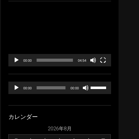
イ
ブ
動
画
プ
レ
ー
ヤ
ー
00:00
04:54
音
ボ
00:00
00:00
声
リ
プ
ュ
レ
ー
カレンダー
ー
ム
ヤ
調
2026年8月
ー
節