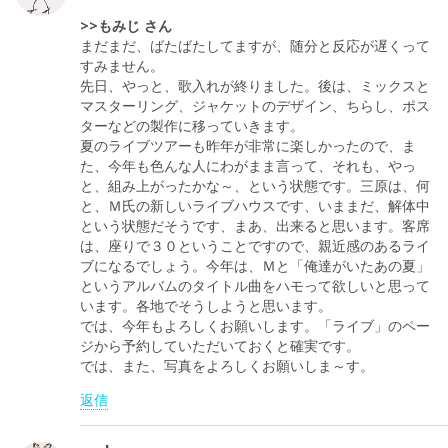
>>もみじ さん
まだまだ、ばたばたしてますが、随分と反応が遅くって
すみません。
先日、やっと、歌入れが終りました。後は、ミックスと
マスターリング、ジャケットのデザイン、ちらし、ポス
ターなどの製作に移っていきます。
夏のライブツアーも昨年が非常に楽しかったので、ま
た、今年も色んな人にわがまま言って、それも、やっ
と、組み上がったかな～、という状態です。三原は、何
と、Ｍ氏の新しいライブハウスです、いままだ、解体中
という状態だそうです、まあ、出来ると思います。客席
は、座りで３０ということですので、親近感のあるライ
ブになるでしょう。今年は、Ｍと「俺達がいたあの夏」
というアルバムのタイトル曲をハモって欲しいと思って
います。各地でそうしようと思います。
では、今年もよろしくお願いします。「ライブ」のペー
ジから予約していただいておくと確実です。
では、また、写真をよろしくお願いしま～す。
返信