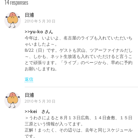
14 responses
日浦
2010 年 5 月 30 日
>>yu-ko さん
今年は、いよいよ、名古屋のライブも入れていただいち
ゃいましたよ～。
8/22（日）です。ゲストも沢山、ツアーファイナルだし
～、しかも、ネット生放送も入れていただけると言うこ
とで頑張ります。「ライブ」のページから、早めに予約
お願いしますね。
返信
日浦
2010 年 5 月 30 日
>>kei さん
＞うわさによると８月１３日広島、１４日倉敷、１５日
三原という情報が入ってます。
正解！まったく、その辺りは、去年と同じスケジュール
です。