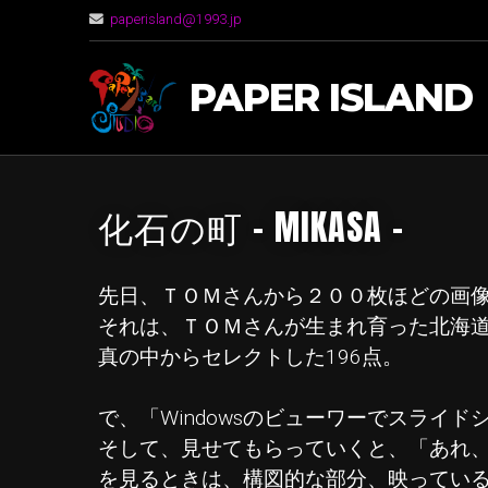
paperisland@1993.jp
PAPER ISLAND
化石の町 – MIKASA - PH
先日、ＴＯＭさんから２００枚ほどの画
それは、ＴＯＭさんが生まれ育った北海
真の中からセレクトした196点。
で、「Windowsのビューワーでスライ
そして、見せてもらっていくと、「あれ、
を見るときは、構図的な部分、映ってい