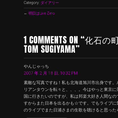
Category:
ダイアリー
←
明日はLive Zero
1 COMMENTS ON “化石の
TOM SUGIYAMA”
やんじゃっち
2007 年 2 月 18 日, 10:32 PM
素敵な写真ですね！私も北海道旭川市出身です。
リアンタウンを転々と、、、。今はやっと東京に
国に行きたいのですが、私は邦楽大好き人間なの
すからまた日本を出るかも☆です。でもライブに
のライブでまた日浦さまの生歌を聴けると思ったら