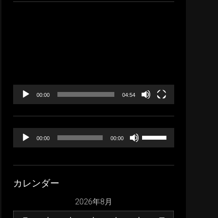
イ
ブ
動
画
プ
レ
ー
ヤ
ー
00:00
04:54
音
ボ
00:00
00:00
声
リ
プ
ュ
レ
ー
カレンダー
ー
ム
ヤ
調
2026年8月
ー
節