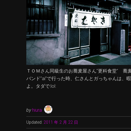
ＴＯＭさん同級生のお蕎麦屋さん”更科食堂” 蕎
バンド”ai”で行った時、仁さんとガっちゃんは
よ。タダで:lol:
by
hiura
Updated:
2011 年 2 月 22 日