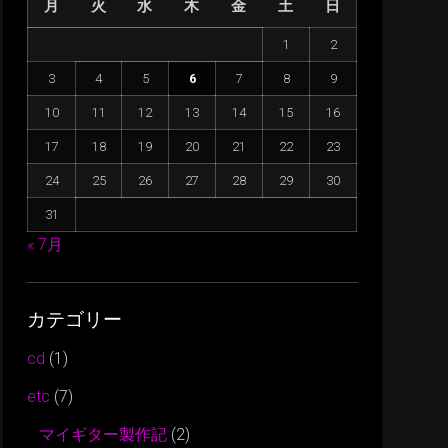
月
火
水
木
金
土
日
に
は
1
2
上
3
4
5
6
7
8
9
下
矢
10
11
12
13
14
15
16
印
17
18
19
20
21
22
23
キ
24
25
26
27
28
29
30
ー
31
を
使
« 7月
っ
て
カテゴリー
く
だ
cd
(1)
さ
etc
(7)
い。
マイギター製作記
(2)