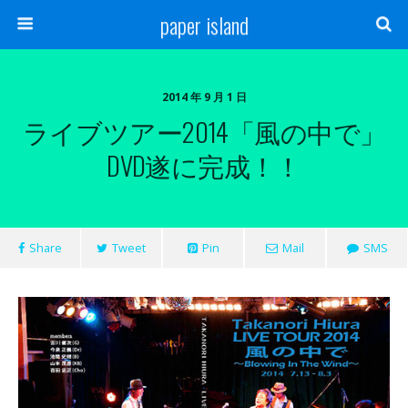
paper island
2014 年 9 月 1 日
ライブツアー2014「風の中で」
DVD遂に完成！！
Share
Tweet
Pin
Mail
SMS