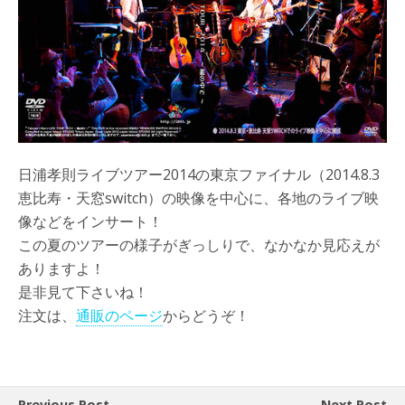
日浦孝則ライブツアー2014の東京ファイナル（2014.8.3
恵比寿・天窓switch）の映像を中心に、各地のライブ映
像などをインサート！
この夏のツアーの様子がぎっしりで、なかなか見応えが
ありますよ！
是非見て下さいね！
注文は、
通販のページ
からどうぞ！
Previous Post
Next Post