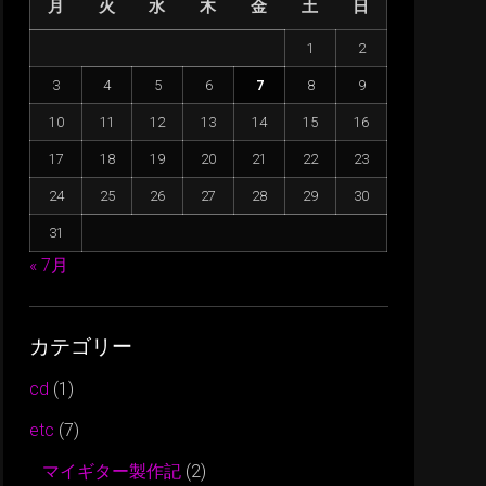
月
火
水
木
金
土
日
に
は
1
2
上
3
4
5
6
7
8
9
下
矢
10
11
12
13
14
15
16
印
17
18
19
20
21
22
23
キ
24
25
26
27
28
29
30
ー
31
を
使
« 7月
っ
て
カテゴリー
く
だ
cd
(1)
さ
etc
(7)
い。
マイギター製作記
(2)