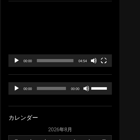
イ
ブ
動
画
プ
レ
ー
ヤ
ー
00:00
04:54
音
ボ
00:00
00:00
声
リ
プ
ュ
レ
ー
カレンダー
ー
ム
ヤ
調
2026年8月
ー
節