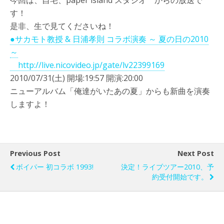
今回は、自宅、paper island スタジオ からの放送で
す！
是非、生で見てくださいね！
●サカモト教授 & 日浦孝則 コラボ演奏 ～ 夏の日の2010
～
http://live.nicovideo.jp/gate/lv22399169
2010/07/31(土) 開場:19:57 開演:20:00
ニューアルバム「俺達がいたあの夏」からも新曲を演奏
しますよ！
Previous Post
Next Post
ボイパー 初コラボ 1993!
決定！ライブツアー2010、予
約受付開始です。