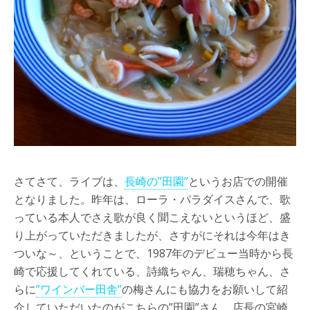
さてさて、ライブは、
長崎の”田園”
というお店での開催
となりました。昨年は、ローラ・パラダイスさんで、歌
っている本人でさえ歌が良く聞こえないというほど、盛
り上がっていただきましたが、さすがにそれは今年はき
ついな～、ということで、1987年のデビュー当時から長
崎で応援してくれている、詩織ちゃん、瑞穂ちゃん、さ
らに
”ワインバー田舎”
の梅さんにも協力をお願いして紹
介していただいたのがこちらの”田園”さん。店長の宮崎