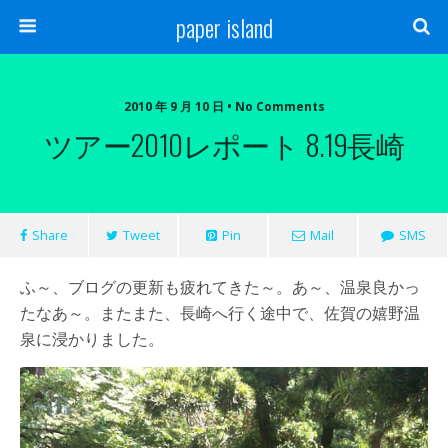
paper island
2010 年 9 月 10 日 • No Comments
ツアー2010レポート 8.19長崎
Share
Tweet
Pin
Mail
SMS
ふ～、ブログの更新も疲れてきた～。あ～、温泉良かっ
たなあ～。またまた、長崎へ行く途中で、佐賀の嬉野温
泉に浸かりました。