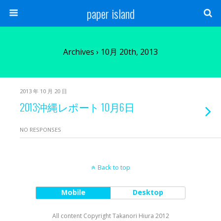
paper island
Archives › 10月 20th, 2013
2013 年 10 月 20 日
2013沖縄レポート 10月6日
NO RESPONSES
Back to top
Mobile
Desktop
All content Copyright Takanori Hiura 2012