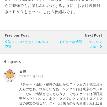
らに映像でもお楽しみいただけるように、おまけ映像付
きのＤＶＤもセットにした３枚組みです。
Previous Post
Next Post
笑っていいとも！アルタの
マイギター改造記 ～テレキャ
花道
ス編～
9 responses
日浦
2008 年 1 月 17 日
リチャード山田＞福井の山田かな？ドラムの？他におら
んものなあ。懐かしいなあ、２／２９日は東京のコンサ
ートなので出演させてもらうよ、でもチケットは即日完
売だったらしいよ。あと、２／７のとくダネ！３／１２
日の追加公演など。こっちに来るのなら連絡くれれば良