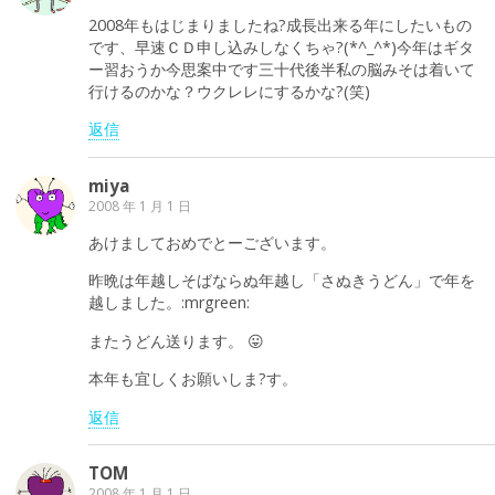
2008年もはじまりましたね?成長出来る年にしたいもの
です、早速ＣＤ申し込みしなくちゃ?(*^_^*)今年はギタ
ー習おうか今思案中です三十代後半私の脳みそは着いて
行けるのかな？ウクレレにするかな?(笑)
返信
miya
2008 年 1 月 1 日
あけましておめでとーございます。
昨晩は年越しそばならぬ年越し「さぬきうどん」で年を
越しました。:mrgreen:
またうどん送ります。 😛
本年も宜しくお願いしま?す。
返信
TOM
2008 年 1 月 1 日