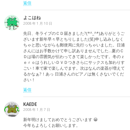
返信
よこはね
2008 年 1 月 10 日
先日、冬ライブのＣＤ届きました?(*^_^*)ありがとうご
ざいます新年早々早とちりしました(笑)申し込みしなく
ちゃと思いながらも郵便局に先行っちゃいました。日浦
さんにはお手数かけて申し訳ありませんでした…夏のＣ
Ｄは場の雰囲気が伝わってきて楽しかったです。冬のｚ
ｅｒｏはうれしいＤＶＤつきさらにサックスも加わりす
ごい！車で家で楽しんでます。次はなんの楽器が増えて
るかなぁ?！あっ 日浦さんのピアノは無くさないでくだ
さい！
返信
KAEDE
2008 年 1 月 7 日
新年明けましておめでとうございます 😀
今年もよろしくお願いします。