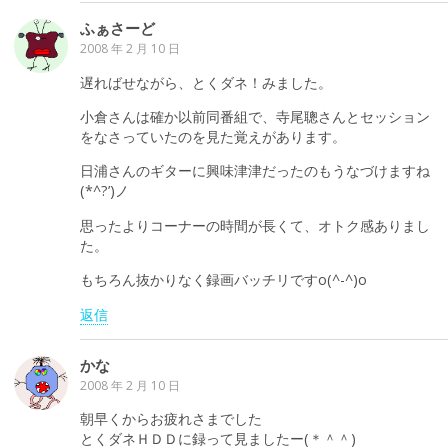
ふぁさーど
2008 年 2 月 10 日
遅ればせながら、とくダネ！みました。
小倉さんは確か以前同番組で、寺尾聰さんとセッション
をなさっていたのを見た覚えがあります。
日浦さんのギターに興味津津だったのもうなづけますね
(*^?’)ノ
思ったよりコーナーの時間が長くて、オトク感ありまし
た。
もちろん抜かりなく録画バッチリですo(^-^)o
返信
かな
2008 年 2 月 10 日
朝早くからお疲れさまでした
とくダネＨＤＤに録って見ましたー(＊＾＾)