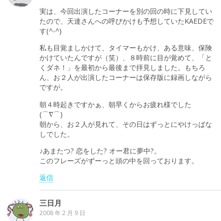
実は、今回出演したコーナーを別の回の時に下見してい
たので、天達さんへの呼びかけも予想していたKAEDEで
す(^-^)
私も目覚ましかけて、タイマーもかけ、ある意味、保険
かけていたんですが（笑）、８時前に目が覚めて、「と
くダネ！」を最初から最後まで拝見しました。もちろ
ん、お２人が出演したコーナーは保存版に録画しながら
ですが。
朝４時起きですかぁ、朝早くからお疲れ様でした
(⌒∇⌒)
朝から、お２人が見れて、その日はずっとにやけっぱな
しでした。
♪あまたつ? 恋をした? オー君に夢中?。
このフレーズがずーっと頭の中を回っております。
返信
三日月
2008 年 2 月 9 日