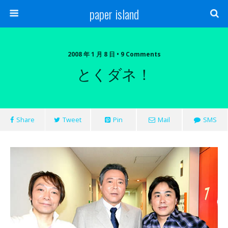
paper island
2008 年 1 月 8 日 • 9 Comments
とくダネ！
Share
Tweet
Pin
Mail
SMS