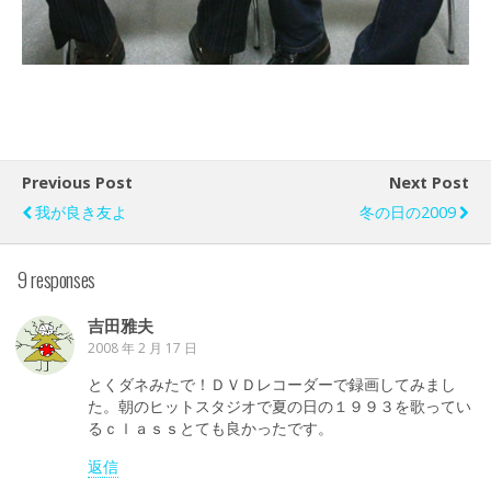
Previous Post
Next Post
我が良き友よ
冬の日の2009
9 responses
吉田雅夫
2008 年 2 月 17 日
とくダネみたで！ＤＶＤレコーダーで録画してみまし
た。朝のヒットスタジオで夏の日の１９９３を歌ってい
るｃｌａｓｓとても良かったです。
返信